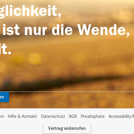
lichkeit,
 ist nur die Wende,
t.
en
I
um
Hilfe & Kontakt
Datenschutz
AGB
Privatsphäre
Accessibility
m
Vertrag widerrufen
A