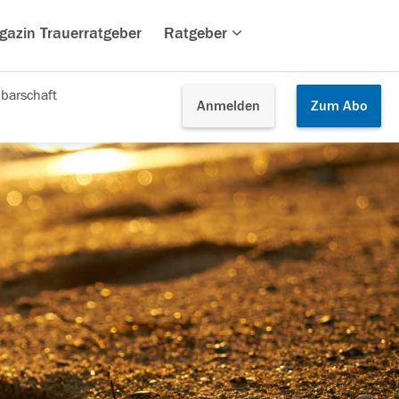
gazin Trauerratgeber
Ratgeber
barschaft
Anmelden
Zum
Abo