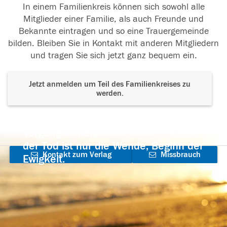
In einem Familienkreis können sich sowohl alle
Mitglieder einer Familie, als auch Freunde und
Bekannte eintragen und so eine Trauergemeinde
bilden. Bleiben Sie in Kontakt mit anderen Mitgliedern
und tragen Sie sich jetzt ganz bequem ein.
Jetzt anmelden um Teil des Familienkreises zu
werden.
Der Tod ist nicht das Ende, nicht die
Vergänglichkeit,
der Tod ist nur die Wende, Beginn der
Kontakt zum Verlag
Missbrauch
Ewigkeit.
aufnehmen
melden