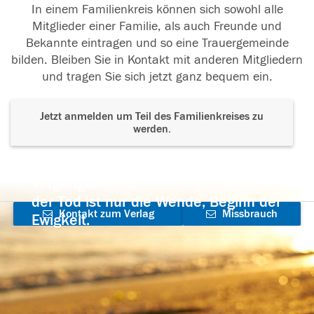
In einem Familienkreis können sich sowohl alle
Mitglieder einer Familie, als auch Freunde und
Bekannte eintragen und so eine Trauergemeinde
bilden. Bleiben Sie in Kontakt mit anderen Mitgliedern
und tragen Sie sich jetzt ganz bequem ein.
Jetzt anmelden um Teil des Familienkreises zu
werden.
Der Tod ist nicht das Ende, nicht die
Vergänglichkeit,
der Tod ist nur die Wende, Beginn der
Kontakt zum Verlag
Missbrauch
Ewigkeit.
aufnehmen
melden