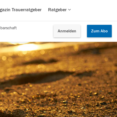
gazin Trauerratgeber
Ratgeber
barschaft
Anmelden
Zum
Abo