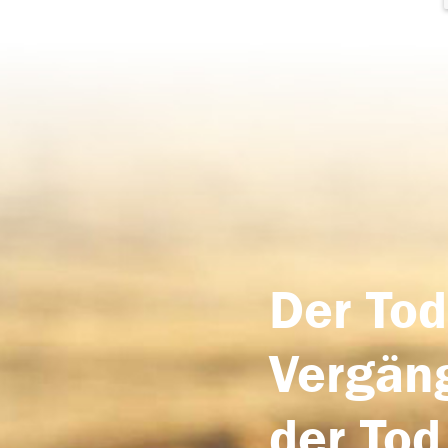
Der Tod
Vergäng
der Tod