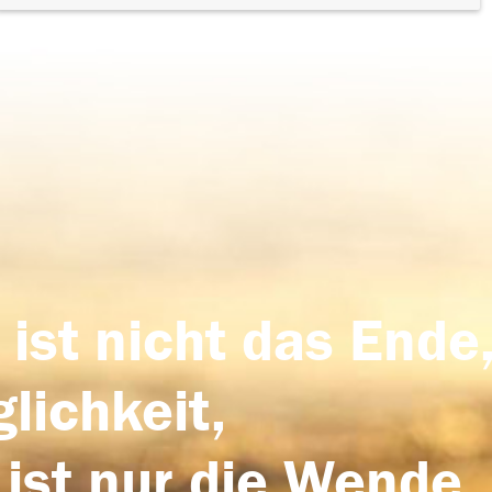
 ist nicht das Ende,
lichkeit,
 ist nur die Wende,