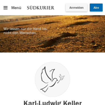
Menü
Anmelden
Abo
Wir lassen nur die Hand los,
nicht den Menschen.
Karl-Ludwig Keller