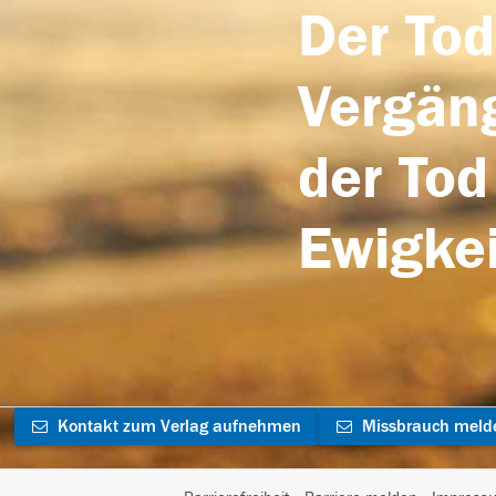
Der Tod
Vergäng
der Tod
Ewigkei
Kontakt zum Verlag aufnehmen
Missbrauch meld