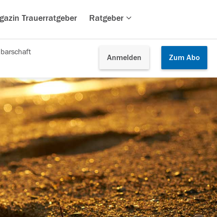
gazin Trauerratgeber
Ratgeber
barschaft
Anmelden
Zum
Abo