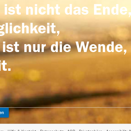
 ist nicht das Ende,
lichkeit,
 ist nur die Wende,
t.
en