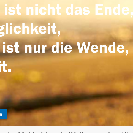
 ist nicht das Ende,
lichkeit,
 ist nur die Wende,
t.
en