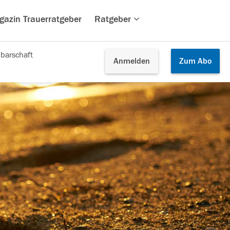
gazin Trauerratgeber
Ratgeber
barschaft
Anmelden
Zum
Abo