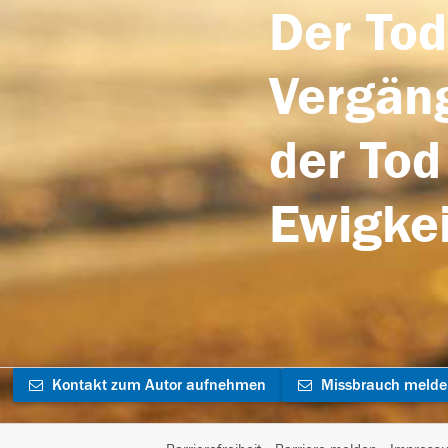
Der Tod
Vergäng
der Tod
Ewigkei
Kontakt zum Autor aufnehmen
Missbrauch meld