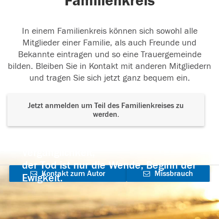
Familienkreis
In einem Familienkreis können sich sowohl alle
Mitglieder einer Familie, als auch Freunde und
Bekannte eintragen und so eine Trauergemeinde
bilden. Bleiben Sie in Kontakt mit anderen Mitgliedern
und tragen Sie sich jetzt ganz bequem ein.
Jetzt anmelden um Teil des Familienkreises zu
werden.
Der Tod ist nicht das Ende, nicht die
Vergänglichkeit,
der Tod ist nur die Wende, Beginn der
Kontakt zum Autor
Missbrauch
Ewigkeit.
aufnehmen
melden