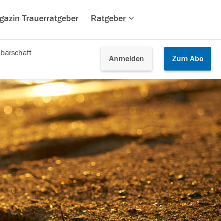
gazin Trauerratgeber
Ratgeber
barschaft
Anmelden
Zum
Abo