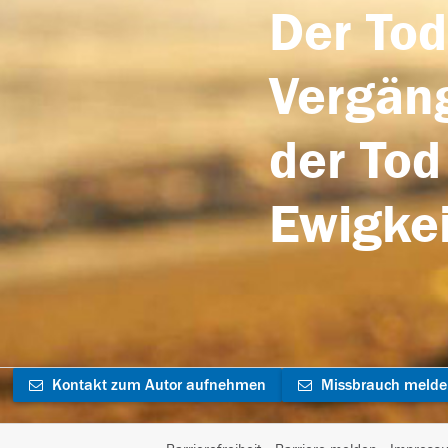
Der Tod
Vergäng
der Tod
Ewigkei
Kontakt zum Autor aufnehmen
Missbrauch meld