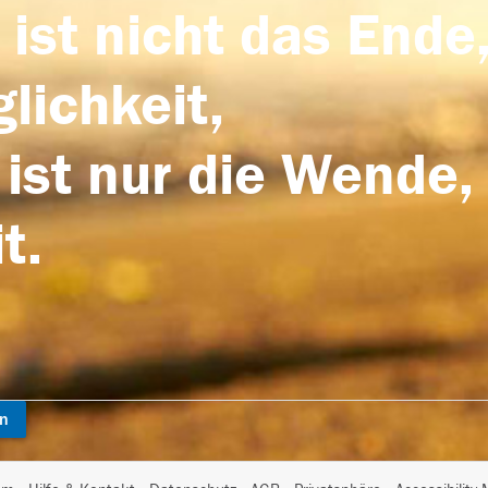
 ist nicht das Ende,
lichkeit,
 ist nur die Wende,
t.
en