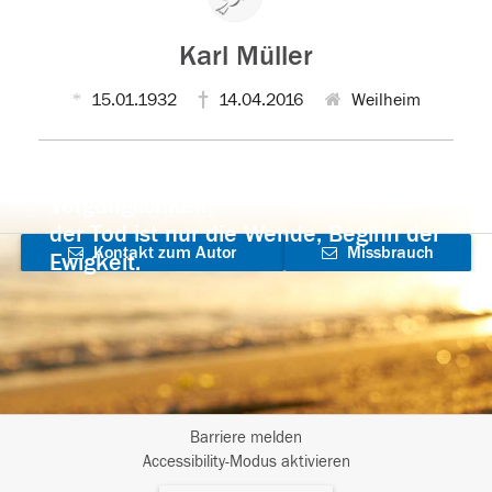
Karl Müller
15.01.1932
14.04.2016
Weilheim
Der Tod ist nicht das Ende, nicht die
Vergänglichkeit,
der Tod ist nur die Wende, Beginn der
Kontakt zum Autor
Missbrauch
Ewigkeit.
aufnehmen
melden
Barriere melden
I
Accessibility-Modus aktivieren