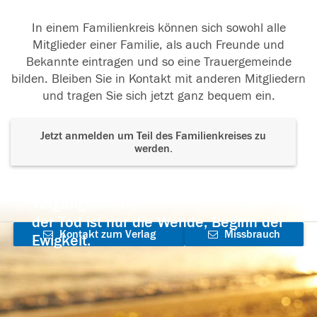
In einem Familienkreis können sich sowohl alle
Mitglieder einer Familie, als auch Freunde und
Bekannte eintragen und so eine Trauergemeinde
bilden. Bleiben Sie in Kontakt mit anderen Mitgliedern
und tragen Sie sich jetzt ganz bequem ein.
Jetzt anmelden um Teil des Familienkreises zu
werden.
Der Tod ist nicht das Ende, nicht die
Vergänglichkeit,
der Tod ist nur die Wende, Beginn der
Kontakt zum Verlag
Missbrauch
Ewigkeit.
aufnehmen
melden