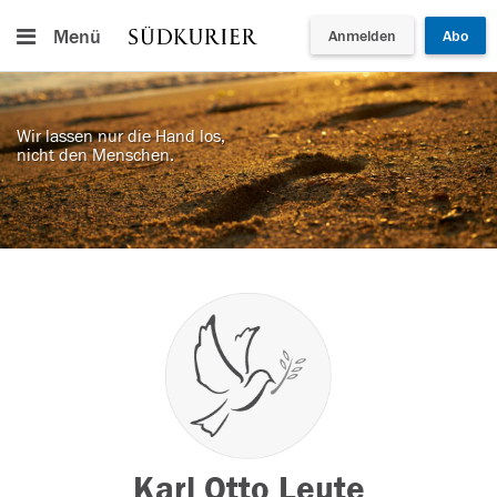
Menü
Anmelden
Abo
Wir lassen nur die Hand los,
nicht den Menschen.
Karl Otto Leute