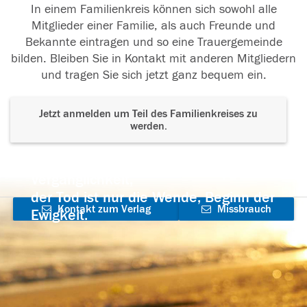
In einem Familienkreis können sich sowohl alle
Mitglieder einer Familie, als auch Freunde und
Bekannte eintragen und so eine Trauergemeinde
bilden. Bleiben Sie in Kontakt mit anderen Mitgliedern
und tragen Sie sich jetzt ganz bequem ein.
Jetzt anmelden um Teil des Familienkreises zu
werden.
Der Tod ist nicht das Ende, nicht die
Vergänglichkeit,
der Tod ist nur die Wende, Beginn der
Kontakt zum Verlag
Missbrauch
Ewigkeit.
aufnehmen
melden