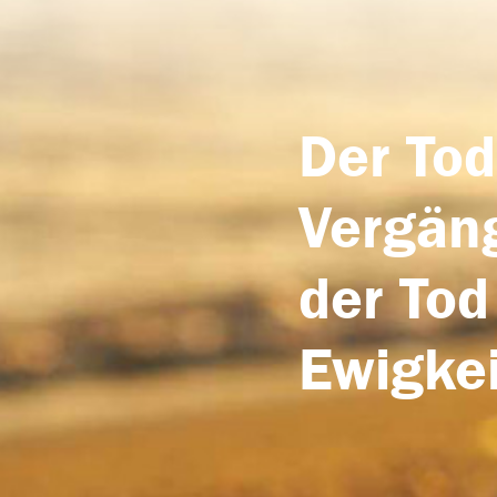
Der Tod
Vergäng
der Tod
Ewigkei