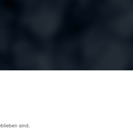
eblieben sind.