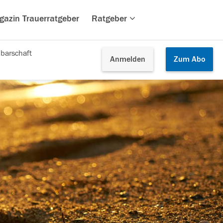
gazin Trauerratgeber
Ratgeber
barschaft
Anmelden
Zum
Abo