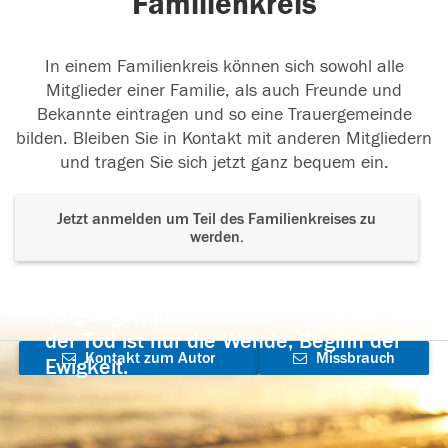
Familienkreis
In einem Familienkreis können sich sowohl alle
Mitglieder einer Familie, als auch Freunde und
Bekannte eintragen und so eine Trauergemeinde
bilden. Bleiben Sie in Kontakt mit anderen Mitgliedern
und tragen Sie sich jetzt ganz bequem ein.
Jetzt anmelden um Teil des Familienkreises zu
werden.
Der Tod ist nicht das Ende, nicht die
Vergänglichkeit,
der Tod ist nur die Wende, Beginn der
Kontakt zum Autor
Missbrauch
Ewigkeit.
aufnehmen
melden