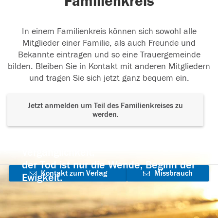
Familienkreis
In einem Familienkreis können sich sowohl alle
Mitglieder einer Familie, als auch Freunde und
Bekannte eintragen und so eine Trauergemeinde
bilden. Bleiben Sie in Kontakt mit anderen Mitgliedern
und tragen Sie sich jetzt ganz bequem ein.
Jetzt anmelden um Teil des Familienkreises zu
werden.
Der Tod ist nicht das Ende, nicht die
Vergänglichkeit,
der Tod ist nur die Wende, Beginn der
Kontakt zum Verlag
Missbrauch
Ewigkeit.
aufnehmen
melden