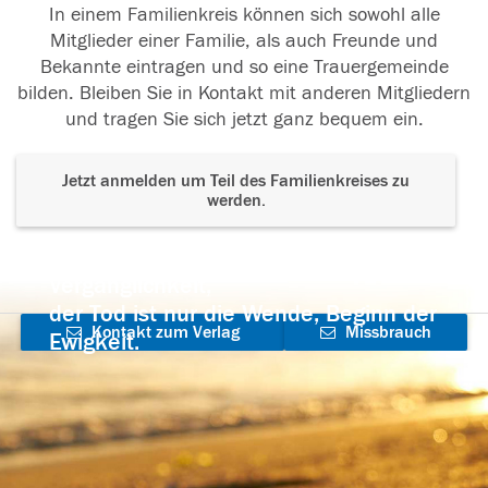
In einem Familienkreis können sich sowohl alle
Mitglieder einer Familie, als auch Freunde und
Bekannte eintragen und so eine Trauergemeinde
bilden. Bleiben Sie in Kontakt mit anderen Mitgliedern
und tragen Sie sich jetzt ganz bequem ein.
Jetzt anmelden um Teil des Familienkreises zu
werden.
Der Tod ist nicht das Ende, nicht die
Vergänglichkeit,
der Tod ist nur die Wende, Beginn der
Kontakt zum Verlag
Missbrauch
Ewigkeit.
aufnehmen
melden