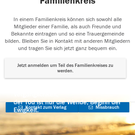
Familienkreis
In einem Familienkreis können sich sowohl alle
Mitglieder einer Familie, als auch Freunde und
Bekannte eintragen und so eine Trauergemeinde
bilden. Bleiben Sie in Kontakt mit anderen Mitgliedern
und tragen Sie sich jetzt ganz bequem ein.
Jetzt anmelden um Teil des Familienkreises zu
werden.
Der Tod ist nicht das Ende, nicht die
Vergänglichkeit,
der Tod ist nur die Wende, Beginn der
Kontakt zum Verlag
Missbrauch
Ewigkeit.
aufnehmen
melden