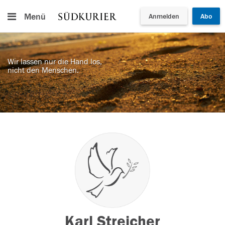
Menü
Anmelden
Abo
Wir lassen nur die Hand los,
nicht den Menschen.
Karl Streicher