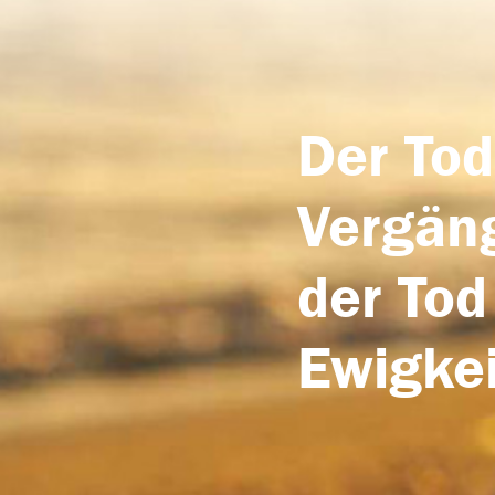
Der Tod
Vergäng
der Tod
Ewigkei