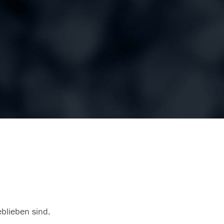
eblieben sind.