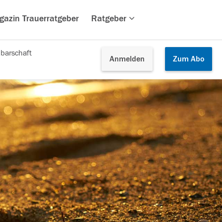
gazin Trauerratgeber
Ratgeber
barschaft
Anmelden
Zum
Abo