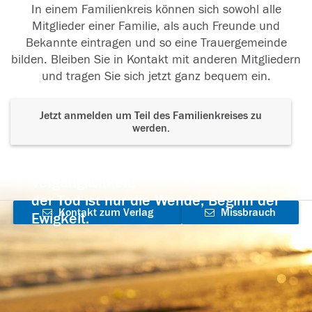
In einem Familienkreis können sich sowohl alle
Mitglieder einer Familie, als auch Freunde und
Bekannte eintragen und so eine Trauergemeinde
bilden. Bleiben Sie in Kontakt mit anderen Mitgliedern
und tragen Sie sich jetzt ganz bequem ein.
Jetzt anmelden um Teil des Familienkreises zu
werden.
Der Tod ist nicht das Ende, nicht die
Vergänglichkeit,
der Tod ist nur die Wende, Beginn der
Kontakt zum Verlag
Missbrauch
Ewigkeit.
aufnehmen
melden