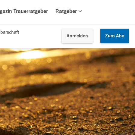
gazin Trauerratgeber
Ratgeber
barschaft
Anmelden
Zum
Abo