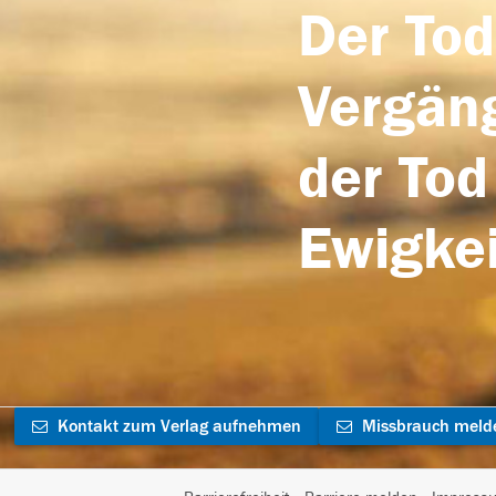
Der Tod
Vergäng
der Tod
Ewigkei
Kontakt zum Verlag aufnehmen
Missbrauch meld