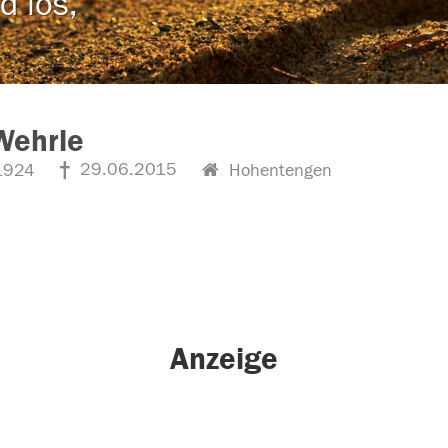
d los,
Wehrle
29.06.2015
1924
Hohentengen
Anzeige