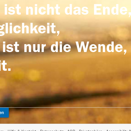
 ist nicht das Ende,
lichkeit,
 ist nur die Wende,
t.
en