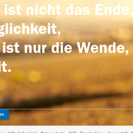
 ist nicht das Ende,
lichkeit,
 ist nur die Wende,
t.
en