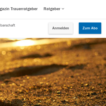
gazin Trauerratgeber
Ratgeber
barschaft
Anmelden
Zum
Abo