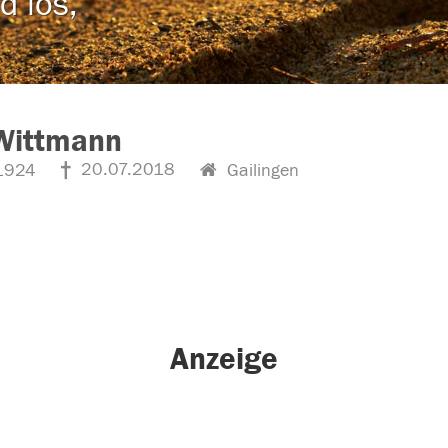
d los,
 Wittmann
20.07.2018
1924
Gailingen
Anzeige