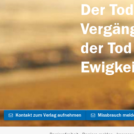
Der Tod
Vergäng
der Tod
Ewigkei
Kontakt zum Verlag aufnehmen
Missbrauch meld