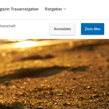
gazin Trauerratgeber
Ratgeber
barschaft
Anmelden
Zum
Abo