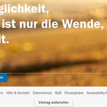
lichkeit,
 ist nur die Wende,
t.
en
I
um
Hilfe & Kontakt
Datenschutz
AGB
Privatsphäre
Accessibility
m
Vertrag widerrufen
A