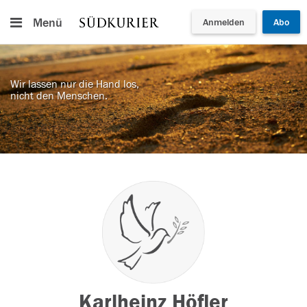
Menü
Anmelden
Abo
Wir lassen nur die Hand los,
nicht den Menschen.
Karlheinz Höfler