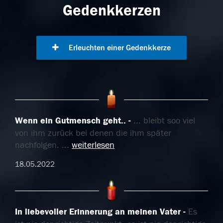
Gedenkkerzen
Erleuchten einer Gedenkkerze
Wenn ein Gutmensch geht..
... bleibt soo viel
von ihm zurück bei denen die ihm später
nachfolgen.
...
weiterlesen
18.05.2022
In liebevoller Erinnerung an meinen Vater
Es