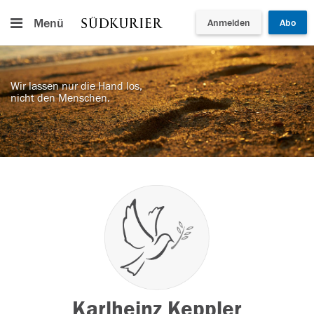
Menü
Anmelden
Abo
Wir lassen nur die Hand los,
nicht den Menschen.
Karlheinz Keppler