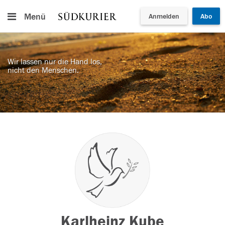
Menü
Anmelden
Abo
Wir lassen nur die Hand los,
nicht den Menschen.
Karlheinz Kube