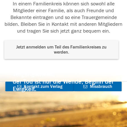
In einem Familienkreis können sich sowohl alle
Mitglieder einer Familie, als auch Freunde und
Bekannte eintragen und so eine Trauergemeinde
bilden. Bleiben Sie in Kontakt mit anderen Mitgliedern
und tragen Sie sich jetzt ganz bequem ein.
Jetzt anmelden um Teil des Familienkreises zu
werden.
Der Tod ist nicht das Ende, nicht die
Vergänglichkeit,
der Tod ist nur die Wende, Beginn der
Kontakt zum Verlag
Missbrauch
Ewigkeit.
aufnehmen
melden