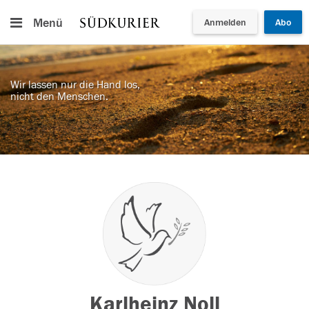
Menü
Anmelden
Abo
Wir lassen nur die Hand los,
nicht den Menschen.
Karlheinz Noll