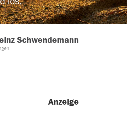
d los,
heinz Schwendemann
ngen
Anzeige