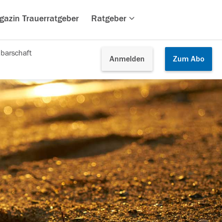
gazin Trauerratgeber
Ratgeber
barschaft
Anmelden
Zum
Abo