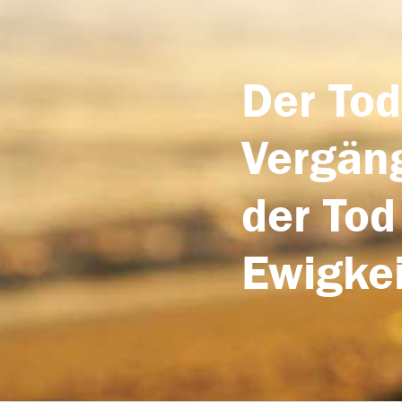
Der Tod
Vergäng
der Tod
Ewigkei