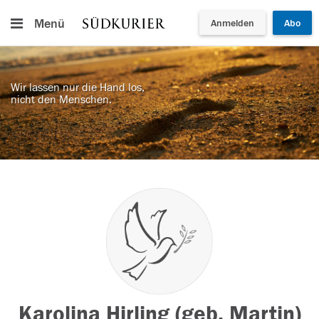
Menü
Anmelden
Abo
Wir lassen nur die Hand los,
nicht den Menschen.
Karolina Hirling (geb. Martin)