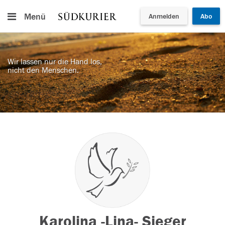
Menü
Anmelden
Abo
Wir lassen nur die Hand los,
nicht den Menschen.
Karolina -Lina- Sieger