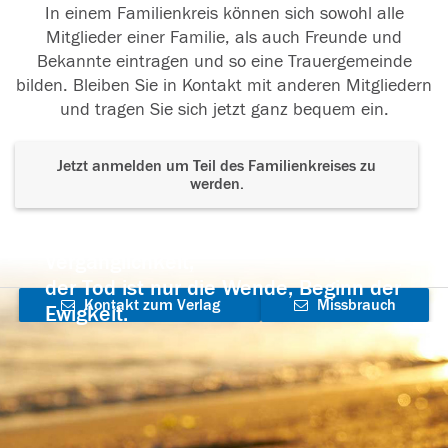
In einem Familienkreis können sich sowohl alle
Mitglieder einer Familie, als auch Freunde und
Bekannte eintragen und so eine Trauergemeinde
bilden. Bleiben Sie in Kontakt mit anderen Mitgliedern
und tragen Sie sich jetzt ganz bequem ein.
Jetzt anmelden um Teil des Familienkreises zu
werden.
Der Tod ist nicht das Ende, nicht die
Vergänglichkeit,
der Tod ist nur die Wende, Beginn der
Kontakt zum Verlag
Missbrauch
Ewigkeit.
aufnehmen
melden