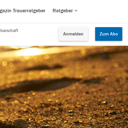
gazin Trauerratgeber
Ratgeber
barschaft
Anmelden
Zum
Abo