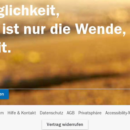
lichkeit,
 ist nur die Wende,
t.
en
I
um
Hilfe & Kontakt
Datenschutz
AGB
Privatsphäre
Accessibility
m
Vertrag widerrufen
A