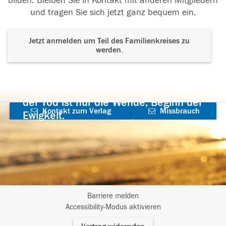
bilden. Bleiben Sie in Kontakt mit anderen Mitgliedern
und tragen Sie sich jetzt ganz bequem ein.
Jetzt anmelden um Teil des Familienkreises zu
werden.
Der Tod ist nicht das Ende, nicht die
Vergänglichkeit,
der Tod ist nur die Wende, Beginn der
Kontakt zum Verlag
Missbrauch
Ewigkeit.
aufnehmen
melden
Barriere melden
I
Accessibility-Modus aktivieren
m