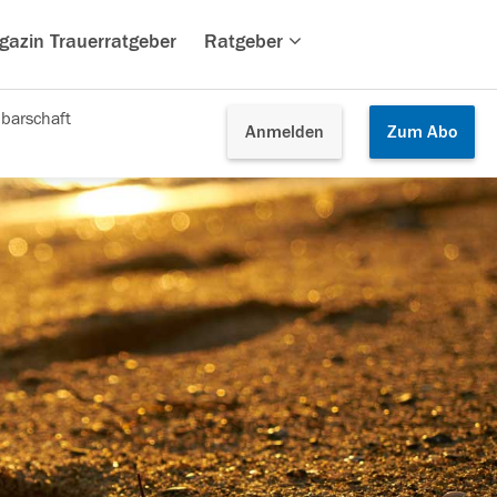
gazin Trauerratgeber
Ratgeber
barschaft
Anmelden
Zum
Abo