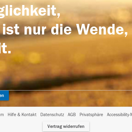
lichkeit,
 ist nur die Wende,
t.
en
I
um
Hilfe & Kontakt
Datenschutz
AGB
Privatsphäre
Accessibility
m
Vertrag widerrufen
A