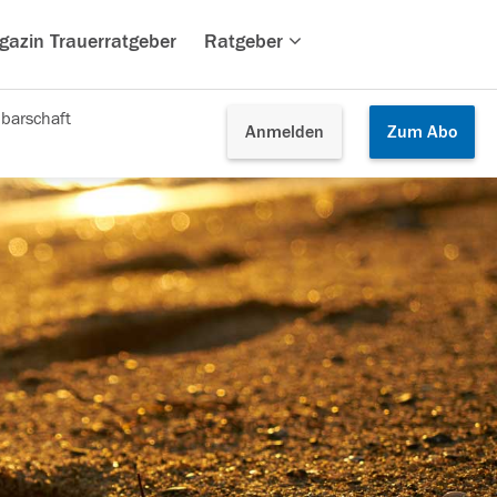
gazin Trauerratgeber
Ratgeber
barschaft
Anmelden
Zum
Abo