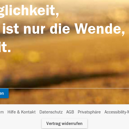
lichkeit,
 ist nur die Wende,
t.
en
I
um
Hilfe & Kontakt
Datenschutz
AGB
Privatsphäre
Accessibility
m
Vertrag widerrufen
A