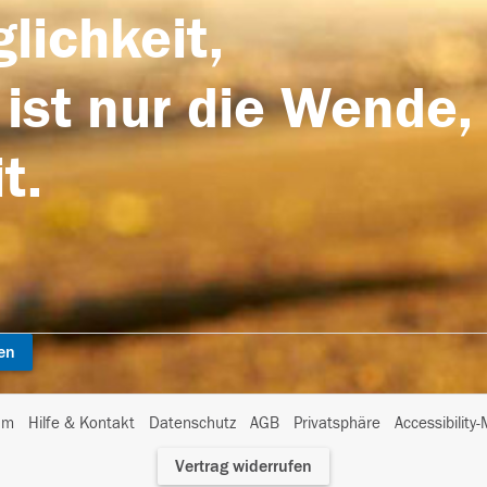
lichkeit,
 ist nur die Wende,
t.
en
I
um
Hilfe & Kontakt
Datenschutz
AGB
Privatsphäre
Accessibility
m
Vertrag widerrufen
A