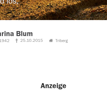
d los,
arina Blum
25.10.2015
1942
Triberg
Anzeige