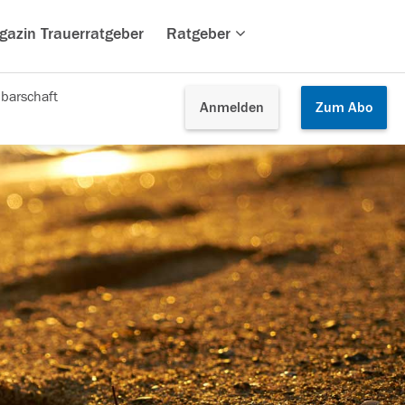
gazin Trauerratgeber
Ratgeber
barschaft
Anmelden
Zum
Abo