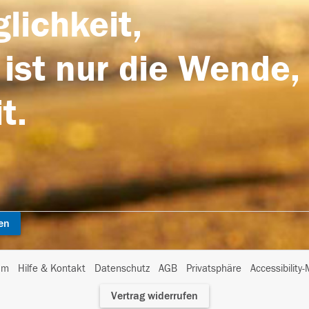
lichkeit,
 ist nur die Wende,
t.
en
I
um
Hilfe & Kontakt
Datenschutz
AGB
Privatsphäre
Accessibility
m
Vertrag widerrufen
A