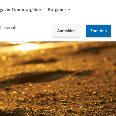
gazin Trauerratgeber
Ratgeber
barschaft
Anmelden
Zum
Abo