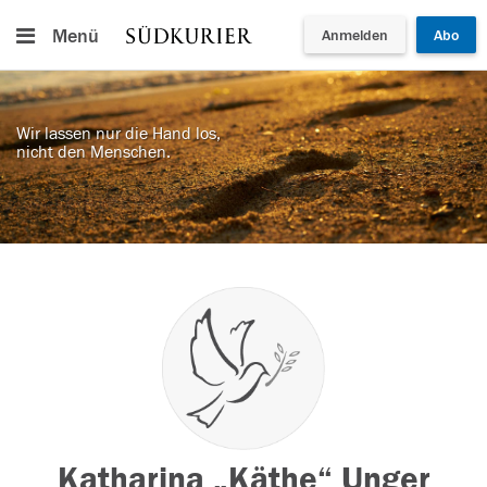
Menü
Anmelden
Abo
Wir lassen nur die Hand los,
nicht den Menschen.
Katharina „Käthe“ Unger