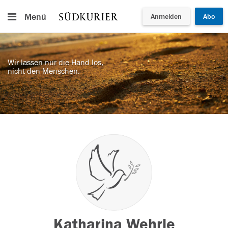
Menü
Anmelden
Abo
Wir lassen nur die Hand los,
nicht den Menschen.
Katharina Wehrle