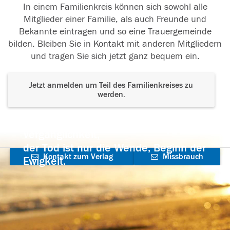
In einem Familienkreis können sich sowohl alle
Mitglieder einer Familie, als auch Freunde und
Bekannte eintragen und so eine Trauergemeinde
bilden. Bleiben Sie in Kontakt mit anderen Mitgliedern
und tragen Sie sich jetzt ganz bequem ein.
Jetzt anmelden um Teil des Familienkreises zu
werden.
Der Tod ist nicht das Ende, nicht die
Vergänglichkeit,
der Tod ist nur die Wende, Beginn der
Kontakt zum Verlag
Missbrauch
Ewigkeit.
aufnehmen
melden