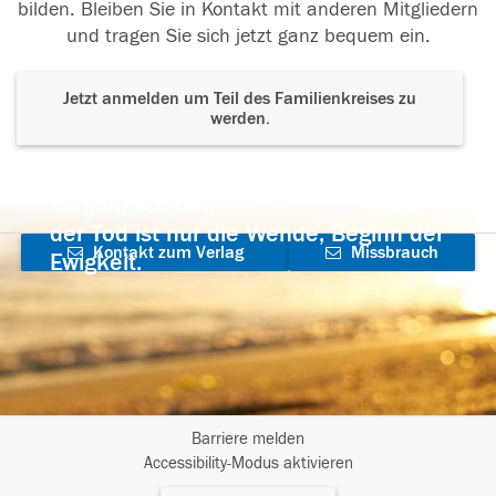
bilden. Bleiben Sie in Kontakt mit anderen Mitgliedern
und tragen Sie sich jetzt ganz bequem ein.
Jetzt anmelden um Teil des Familienkreises zu
werden.
Der Tod ist nicht das Ende, nicht die
Vergänglichkeit,
der Tod ist nur die Wende, Beginn der
Kontakt zum Verlag
Missbrauch
Ewigkeit.
aufnehmen
melden
Barriere melden
I
Accessibility-Modus aktivieren
m