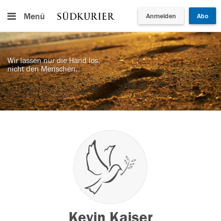
Menü
Anmelden
Abo
Wir lassen nur die Hand los,
nicht den Menschen.
Kevin Kaiser