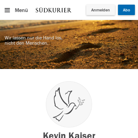
Menü
Anmelden
Abo
Wir lassen nur die Hand los,
nicht den Menschen.
Kevin Kaiser