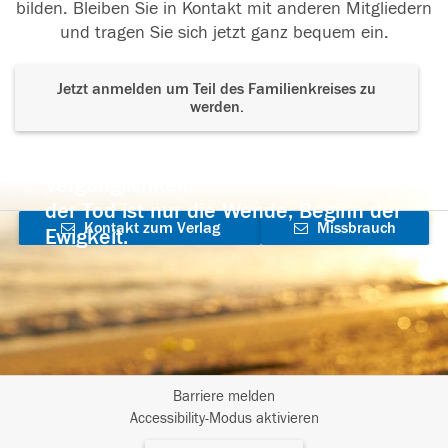
bilden. Bleiben Sie in Kontakt mit anderen Mitgliedern
und tragen Sie sich jetzt ganz bequem ein.
Jetzt anmelden um Teil des Familienkreises zu
werden.
Der Tod ist nicht das Ende, nicht die
Vergänglichkeit,
der Tod ist nur die Wende, Beginn der
Kontakt zum Verlag
Missbrauch
Ewigkeit.
aufnehmen
melden
Barriere melden
I
Accessibility-Modus aktivieren
m