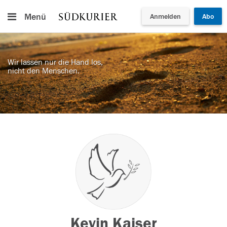
Menü
Anmelden
Abo
Wir lassen nur die Hand los,
nicht den Menschen.
Kevin Kaiser