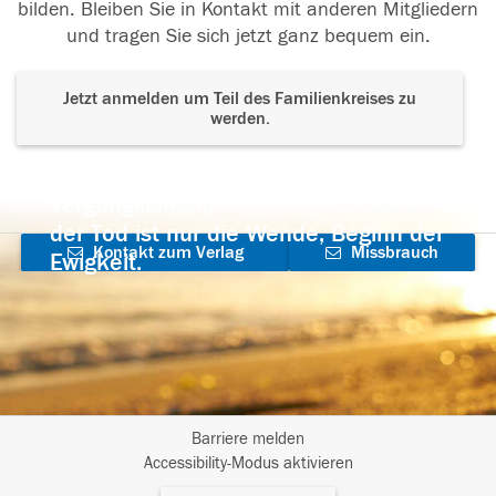
bilden. Bleiben Sie in Kontakt mit anderen Mitgliedern
und tragen Sie sich jetzt ganz bequem ein.
Jetzt anmelden um Teil des Familienkreises zu
werden.
Der Tod ist nicht das Ende, nicht die
Vergänglichkeit,
der Tod ist nur die Wende, Beginn der
Kontakt zum Verlag
Missbrauch
Ewigkeit.
aufnehmen
melden
Barriere melden
I
Accessibility-Modus aktivieren
m