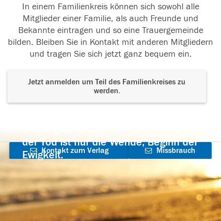
In einem Familienkreis können sich sowohl alle
Mitglieder einer Familie, als auch Freunde und
Bekannte eintragen und so eine Trauergemeinde
bilden. Bleiben Sie in Kontakt mit anderen Mitgliedern
und tragen Sie sich jetzt ganz bequem ein.
Jetzt anmelden um Teil des Familienkreises zu
werden.
Der Tod ist nicht das Ende, nicht die
Vergänglichkeit,
der Tod ist nur die Wende, Beginn der
Kontakt zum Verlag
Missbrauch
Ewigkeit.
aufnehmen
melden