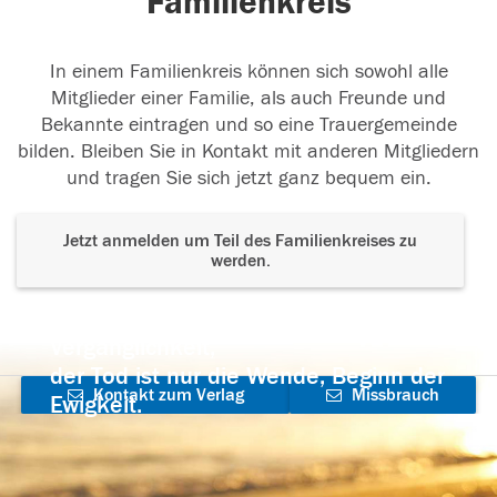
Familienkreis
In einem Familienkreis können sich sowohl alle
Mitglieder einer Familie, als auch Freunde und
Bekannte eintragen und so eine Trauergemeinde
bilden. Bleiben Sie in Kontakt mit anderen Mitgliedern
und tragen Sie sich jetzt ganz bequem ein.
Jetzt anmelden um Teil des Familienkreises zu
werden.
Der Tod ist nicht das Ende, nicht die
Vergänglichkeit,
der Tod ist nur die Wende, Beginn der
Kontakt zum Verlag
Missbrauch
Ewigkeit.
aufnehmen
melden