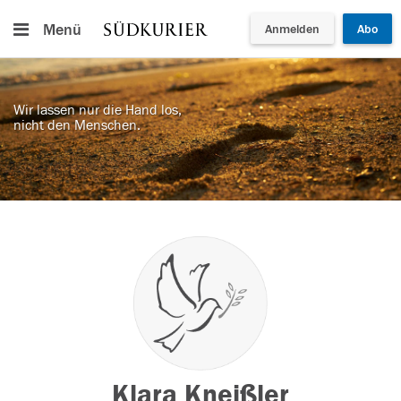
Menü
Anmelden
Abo
Wir lassen nur die Hand los,
nicht den Menschen.
Klara Kneißler