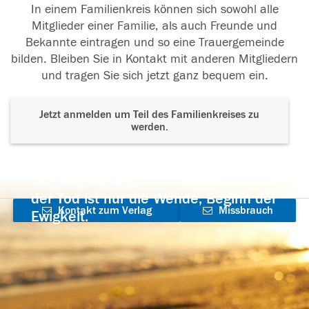
In einem Familienkreis können sich sowohl alle
Mitglieder einer Familie, als auch Freunde und
Bekannte eintragen und so eine Trauergemeinde
bilden. Bleiben Sie in Kontakt mit anderen Mitgliedern
und tragen Sie sich jetzt ganz bequem ein.
Jetzt anmelden um Teil des Familienkreises zu
werden.
Der Tod ist nicht das Ende, nicht die
Vergänglichkeit,
der Tod ist nur die Wende, Beginn der
Kontakt zum Verlag
Missbrauch
Ewigkeit.
aufnehmen
melden