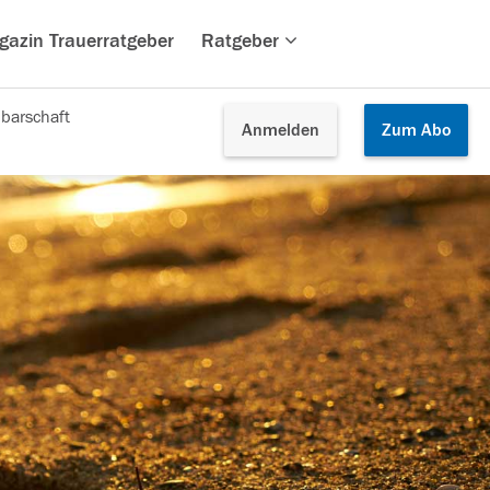
gazin Trauerratgeber
Ratgeber
barschaft
Anmelden
Zum
Abo