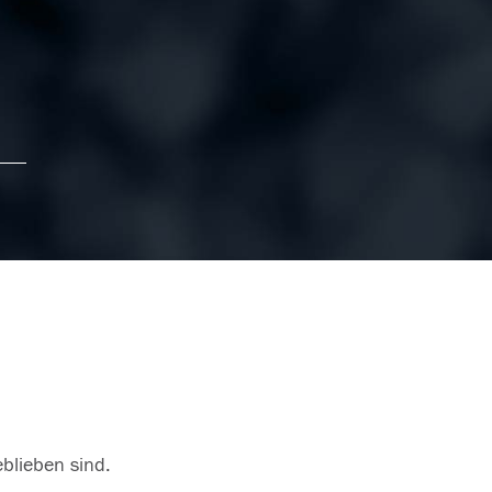
eblieben sind.