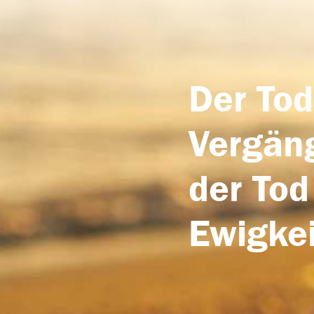
Der Tod
Vergäng
der Tod
Ewigkei