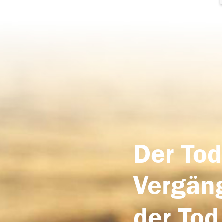
Der Tod
Vergäng
der Tod