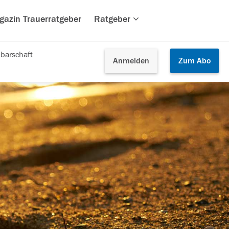
gazin Trauerratgeber
Ratgeber
barschaft
Anmelden
Zum
Abo