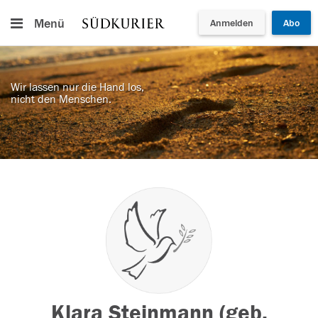
Menü
Anmelden
Abo
Wir lassen nur die Hand los,
nicht den Menschen.
Klara Steinmann (geb.