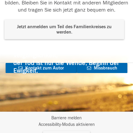
bilden. Bleiben Sie in Kontakt mit anderen Mitgliedern
und tragen Sie sich jetzt ganz bequem ein.
Jetzt anmelden um Teil des Familienkreises zu
werden.
Der Tod ist nicht das Ende, nicht die
Vergänglichkeit,
der Tod ist nur die Wende, Beginn der
Kontakt zum Autor
Missbrauch
Ewigkeit.
aufnehmen
melden
Barriere melden
I
Accessibility-Modus aktivieren