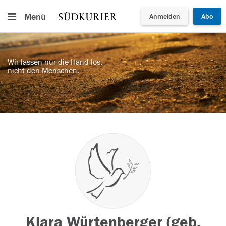
Menü
Anmelden
Abo
Wir lassen nur die Hand los,
nicht den Menschen.
Klara Würtenberger (geb.